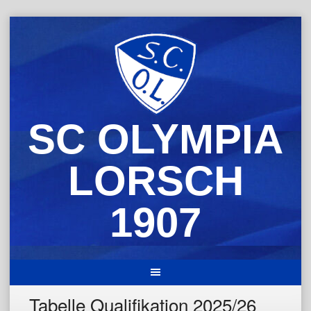
Skip
to
content
SC OLYMPIA
LORSCH
1907
Tabelle Qualifikation 2025/26