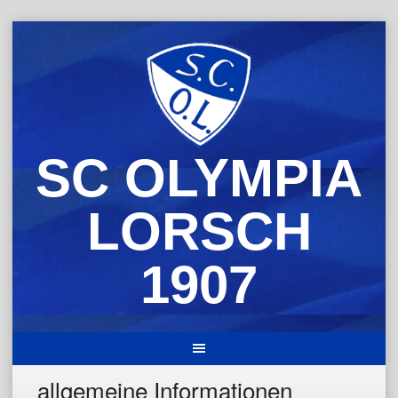
Skip
to
content
SC OLYMPIA
LORSCH
1907
allgemeine Informationen