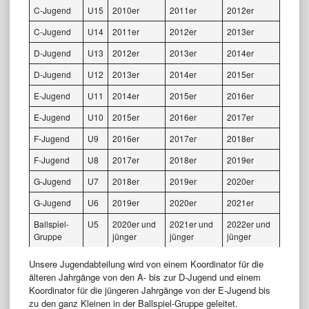
C-Jugend
U15
2010er
2011er
2012er
C-Jugend
U14
2011er
2012er
2013er
D-Jugend
U13
2012er
2013er
2014er
D-Jugend
U12
2013er
2014er
2015er
E-Jugend
U11
2014er
2015er
2016er
E-Jugend
U10
2015er
2016er
2017er
F-Jugend
U9
2016er
2017er
2018er
F-Jugend
U8
2017er
2018er
2019er
G-Jugend
U7
2018er
2019er
2020er
G-Jugend
U6
2019er
2020er
2021er
Ballspiel-
U5
2020er und
2021er und
2022er und
Gruppe
jünger
jünger
jünger
Unsere Jugendabteilung wird von einem Koordinator für die
älteren Jahrgänge von den A- bis zur D-Jugend und einem
Koordinator für die jüngeren Jahrgänge von der E-Jugend bis
zu den ganz Kleinen in der Ballspiel-Gruppe geleitet.