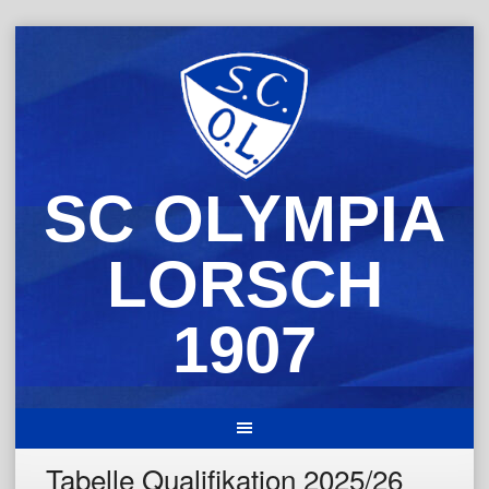
Skip
to
content
SC OLYMPIA
LORSCH
1907
Tabelle Qualifikation 2025/26