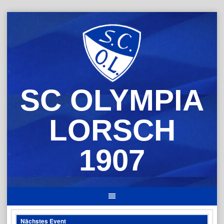
Skip
to
content
SC OLYMPIA
LORSCH
1907
Nächstes Event