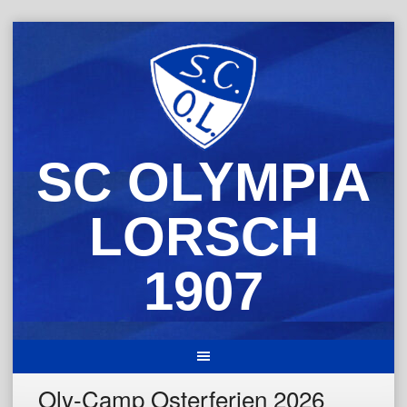
Skip
to
content
SC OLYMPIA
LORSCH
1907
Oly-Camp Osterferien 2026